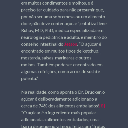
em muitos condimentos e molhos, e é
preciso ter cuidado para não presumir que,
por não ser uma sobremesa ou um alimento
doce, não deve conter açúcar”, enfatiza Ilene
Ruhoy, MD, PhD, médica especializada em
neurologia pediátrica e adulta. e membro do
conselho intestinal do
Jetson
. “O açúcar é
encontrado em muitos tipos de ketchup,
mostarda, salsas, marinaras e outros
molhos. Também pode ser encontrado em
algumas refeições, como arroz de sushi e
polenta.”
Na realidade, como aponta o Dr. Drucker, o
açúcar é deliberadamente adicionado a
cerca de 74% dos alimentos embalados!
[8]
"O açúcar é o ingrediente mais popular
adicionada a alimentos embalados; uma
barra de pequeno-almoço feita com “frutas