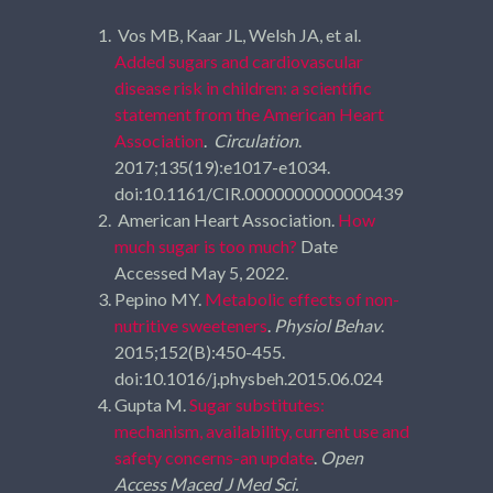
Vos MB, Kaar JL, Welsh JA, et al.
Added sugars and cardiovascular
disease risk in children: a scientific
statement from the American Heart
Association
.
Circulation
.
2017;135(19):e1017-e1034.
doi:10.1161/CIR.0000000000000439
American Heart Association.
How
much sugar is too much?
Date
Accessed May 5, 2022.
Pepino MY.
Metabolic effects of non-
nutritive sweeteners
.
Physiol Behav
.
2015;152(B):450-455.
doi:10.1016/j.physbeh.2015.06.024
Gupta M.
Sugar substitutes:
mechanism, availability, current use and
safety concerns-an update
.
Open
Access Maced J Med Sci.