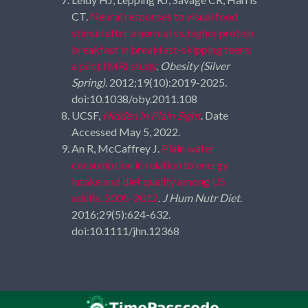
CT.
Neural responses to visual food
stimuli after a normal vs. higher protein
breakfast in breakfast-skipping teens:
a pilot fMRI study
.
Obesity (Silver
Spring)
. 2012;19(10):2019-2025.
doi:10.1038/oby.2011.108
UCSF,
Hidden in Plain Sight
. Date
Accessed May 5, 2022.
An R, McCaffrey J.
Plain water
consumption in relation to energy
intake and diet quality among US
adults, 2005-2012
.
J Hum Nutr Diet
.
2016;29(5):624-632.
doi:10.1111/jhn.12368