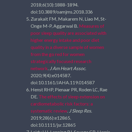
2018;6(10):1888-1894.
doi:10.3889/oamjms.2018.336
Zurakait FM, Makarem N, Liao M, St-
Onge M-P, Aggarwal B.
Measures of
poor sleep quality are associated with
higher energy intake and poor diet
quality in a diverse sample of women
from the go red for women
strategically focused research
network
.
J Am Heart Assoc.
2020;9(4):e014587.
doi:10.1161/JAHA.119.014587
Henst RHP, Pienaar PR, Roden LC, Rae
DE.
The effects of sleep extension on
cardiometabolic risk factors: a
systematic review
.
J Sleep Res.
2019;28(6):e12865.
doi:10.1111/jsr.12865
Leidy HJ, Lepping RJ, Savage CR, Harris