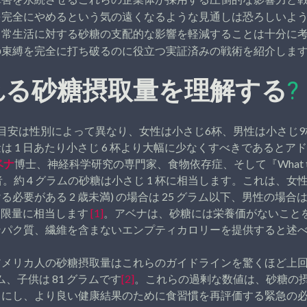
を完全にやめるという気の遠くなるような見通しは恐ろしいよ
日常生活に対する砂糖の支配的な影響を軽減することは十分に
の束縛を完全に打ち破るのに役立つ実証済みの戦術を紹介しま
れる砂糖摂取量を理解する
?
目安は性別によって異なり、女性は小さじ6杯、男性は小さじ
は 1 日あたり小さじ 6 杯より大幅に少なくすべきであるとア
ベナ
博士、神経科学研究の専門家、食物依存症、そして『What to Fee
』の著者。約 4 グラムの砂糖は小さじ 1 杯に相当します。これは、女
必要がある 2 歳未満) の場合は 25 グラム以下、男性の場合は
の制限量に相当します
[1]
。アベナは、砂糖には栄養価がないこと
ンパク質、繊維を含まないエンプティカロリーを提供すると述
アメリカ人の砂糖摂取量はこれらのガイドラインを驚くほど上
ラム、子供は 81 グラムです
[2]
。これらの過剰な数値は、砂糖の
りにし、より良い健康結果のために食習慣を再評価する緊急の