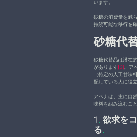
います。
砂糖の消費量を減
持続可能な移行を
砂糖代
砂糖代替品は潜在
があります
[3]
。ア
（特定の人工甘味
配している人に役
アベナは、主に自
味料を組み込むこ
1
.
欲求を
る
.