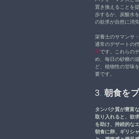
置き換えることを
歩するか、炭酸水
の欲求が自然に消
栄養士のサマンサ
通常のデザートの
子
です。これらの
め、毎日の砂糖の
ど、植物性の甘味
要です。
3
.
朝食を
タンパク質が豊富な
取り入れると、欲
を助け、持続的な
朝食に卵、ギリシ
と、満腹感と満足