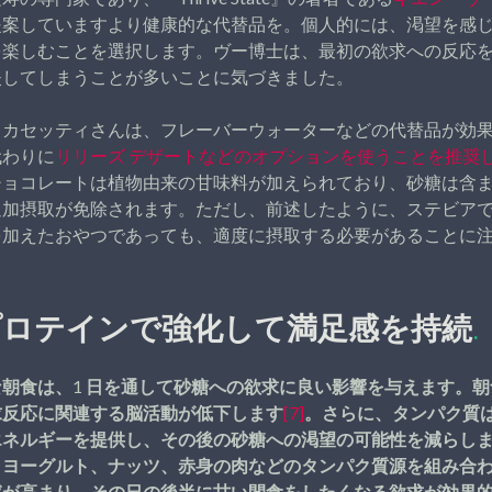
提案していますより健康的な代替品を。個人的には、渇望を感
を楽しむことを選択します。ヴー博士は、最初の欲求への反応
失してしまうことが多いことに気づきました。
・カセッティさんは、フレーバーウォーターなどの代替品が効
代わりに
リリーズ デザートなどのオプションを使うことを推奨
チョコレートは植物由来の甘味料が加えられており、砂糖は含
追加摂取が免除されます。ただし、前述したように、ステビア
を加えたおやつであっても、適度に摂取する必要があることに
プロテインで強化して満足感を持続
.
朝食は、1 日を通して砂糖への欲求に良い影響を与えます。
求反応に関連する脳活動が低下します
[7]
。さらに、タンパク質
エネルギーを提供し、その後の砂糖への渇望の可能性を減らし
ャヨーグルト、ナッツ、赤身の肉などのタンパク質源を組み合
感が高まり、その日の後半に甘い間食をしたくなる欲求が効果