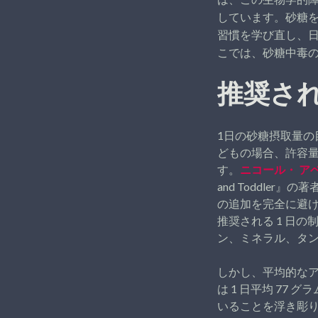
しています。砂糖
習慣を学び直し、
こでは、砂糖中毒
推奨さ
1日の砂糖摂取量の
どもの場合、許容量
す。
ニコール・ ア
and Toddler
の追加を完全に避ける
推奨される 1 日
ン、ミネラル、タ
しかし、平均的な
は 1 日平均 77 グ
いることを浮き彫