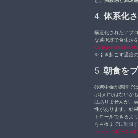
4
.
体系化
構造化されたアプ
な選択肢で食生活
CollegeNutritionist
を引き起こす過度
5
.
朝食を
砂糖中毒が感情で
ぶわけではないかも
はありませんが、
性があります。効果
トロールできるよ
を 4 枚までに制
ーフティボックス