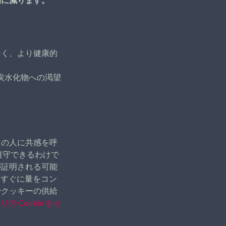
なく、より健康的
炭水化物への渇望
ての人に共感を呼
遵守できるわけで
が証明される可能
、すぐに量をコン
でクッキーの供給
りの Cookie をセ