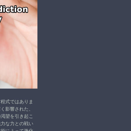
方程式ではありま
深く影響された、
の渇望を引き起こ
強力な力との戦い
戦術によって激化