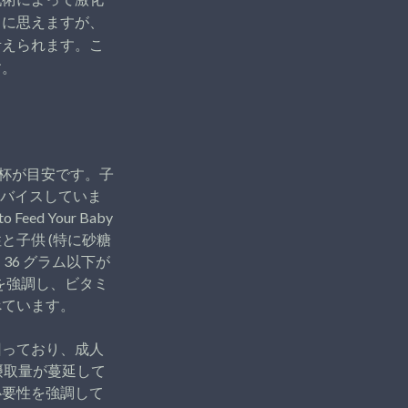
うに思えますが、
考えられます。こ
す。
9杯が目安です。子
ドバイスしていま
d Your Baby
性と子供 (特に砂糖
 36 グラム以下が
を強調し、ビタミ
べています。
回っており、成人
摂取量が蔓延して
必要性を強調して