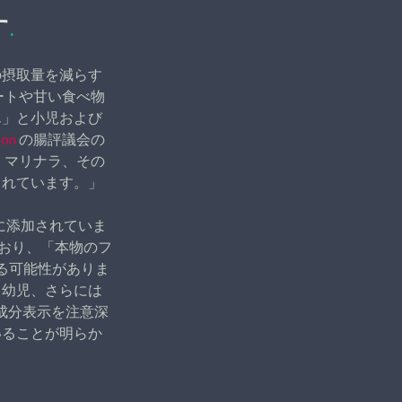
す
.
の摂取量を減らす
ートや甘い食べ物
ん」と小児および
son
の腸評議会の
、マリナラ、その
まれています。」
に添加されていま
おり、「本物のフ
いる可能性がありま
、幼児、さらには
成分表示を注意深
いることが明らか