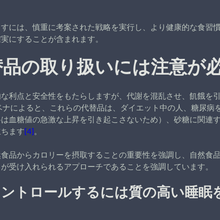
らすには、慎重に考案された戦略を実行し、より健康的な食習
確実にすることが含まれます。
替品の取り扱いには注意が
的な利点と安全性をもたらしますが、代謝を混乱させ、飢餓を
ベナによると、これらの代替品は、ダイエット中の人、糖尿病
料は血糖値の急激な上昇を引き起こさないため）、砂糖に関連
立ちます
[4]
。
然食品からカロリーを摂取することの重要性を強調し、自然食
とが受け入れられるアプローチであることを強調しています。
コントロールするには質の高い睡眠