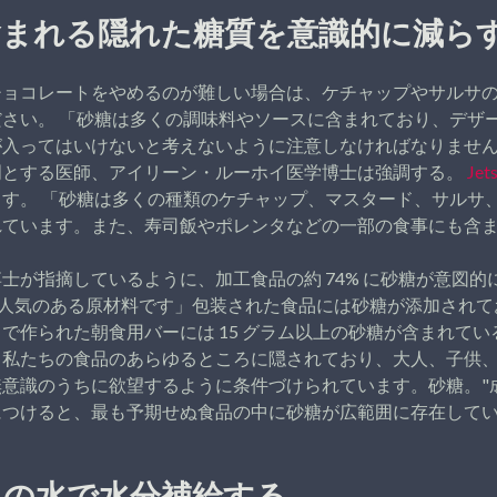
含まれる隠れた糖質を意識的に減ら
チョコレートをやめるのが難しい場合は、ケチャップやサルサ
さい。 「砂糖は多くの調味料やソースに含まれており、デザ
が入ってはいけないと考えないように注意しなければなりませ
門とする医師、アイリーン・ルーホイ医学博士は強調する。
Jet
す。 「砂糖は多くの種類のケチャップ、マスタード、サルサ
れています。また、寿司飯やポレンタなどの一部の食事にも含
士が指摘しているように、加工食品の約 74% に砂糖が意図的
人気のある原材料です」包装された食品には砂糖が添加されて
で作られた朝食用バーには 15 グラム以上の砂糖が含まれて
り私たちの食品のあらゆるところに隠されており、大人、子供
無意識のうちに欲望するように条件づけられています。砂糖。"
につけると、最も予期せぬ食品の中に砂糖が広範囲に存在して
くの水で水分補給する
.