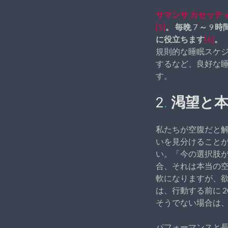
サマンサ カセッテ
[5]
。 毎晩 7 ～
に役立ちます
[6]
。
規則的な睡眠スケ
するなど、良好な
す。
2
.
渇望と
私たちが空腹だと
いを見分けること
い。「今の選択肢
合、それは本当の
軟になりますが、欲
は、行動する前に 
そうでない場合は
パフォーマンスと長寿