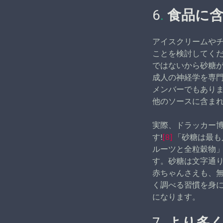
6
.
食品に
アイスクリームや
ことを検討してくだ
ではないから砂糖
成人の神経学を専
メンバーでもありま
他のソースに含ま
実際、ドラッカー博
す!
[8]
「砂糖は最も
ルーツと全粒穀物」
す。砂糖は文字通
赤ちゃんさえも、
く調べる習慣を身
になります。
7
.
より多