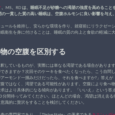
ィ
、MS、RD は、睡眠不足が砂糖への渇望の強度を高めること
 9 時間の一貫した質の高い睡眠は、空腹ホルモンに良い影響を与
ジュールを維持し、安らかな環境を作り、就寝前にリラクゼー
睡眠衛生を身に付けることは、睡眠の質の向上と食欲の軽減に
本物の空腹を区別する
解釈しているものが、実際には単なる渇望である場合がありま
ができますか？次回そのケーキを食べたくなったら、こう自問
がアーモンド一掴みだけだったら、それを食べますか?」答えが
空腹ではなく、渇望である可能性があります。空腹により食べ
求はより具体的になる傾向があります。 「いいえ」という答
20 分間待ってみてください。ほとんどの場合、渇望は消え去
、意識的に贅沢をすることを検討してください。
の専門家であり、『Thrive State』の著者である
キエン・ヴ