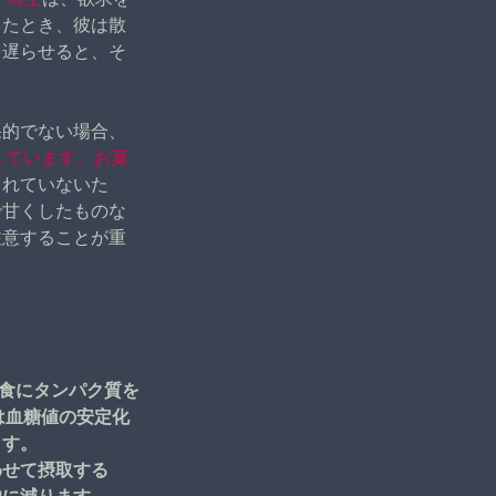
じたとき、彼は散
を遅らせると、そ
果的でない場合、
しています。お菓
まれていないた
で甘くしたものな
注意することが重
朝食にタンパク質を
は血糖値の安定化
ます。
わせて摂取する
的に減ります。